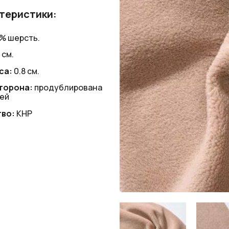
теристики:
% шерсть.
 см.
са:
0.8 см.
торона:
продублирована
ей
во:
КНР