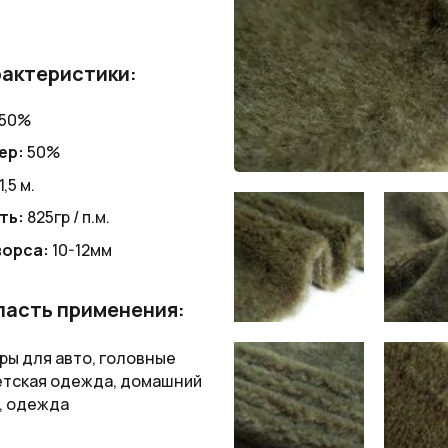
актеристики:
50%
ер:
50%
1,5 м.
ть:
825гр / п.м.
ворса:
10-12мм
асть применения:
ры для авто, головные
етская одежда, домашний
, одежда