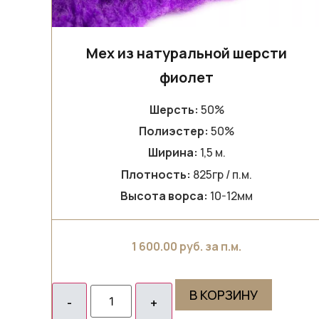
Мех из натуральной шерсти
фиолет
Шерсть:
50%
Полиэстер:
50%
Ширина:
1,5 м.
Плотность:
825гр / п.м.
Высота ворса:
10-12мм
1 600.00
руб. за п.м.
В КОРЗИНУ