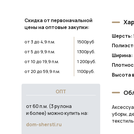
Скидка от первоначальной
Хар
цены на оптовые закупки:
Шерсть:
от 3 до 4,9 п.м.
1500руб
Полиэст
от 5 до 9,9 п.м.
1300руб.
Ширина:
от 10 до 19,9 п.м.
1 200руб.
Плотнос
от 20 до 59,9 п.м.
1100руб.
Высота 
ОПТ
Обл
от 60 п.м. (3 рулона
Аксессуа
и более) можно купить на:
уборы, д
текстиль
dom-shersti.ru