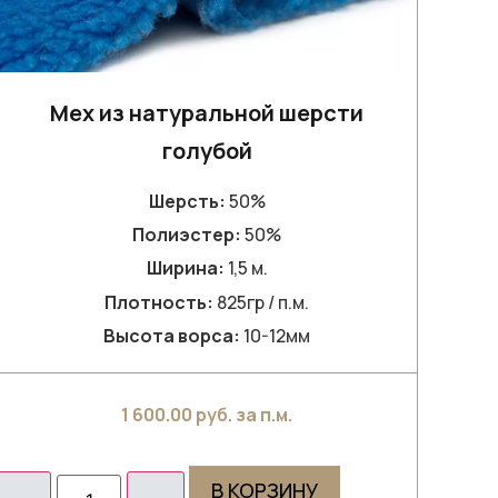
Мех из натуральной шерсти
голубой
Шерсть:
50%
Полиэстер:
50%
Ширина:
1,5 м.
Плотность:
825гр / п.м.
Высота ворса:
10-12мм
1 600.00
руб. за п.м.
В КОРЗИНУ