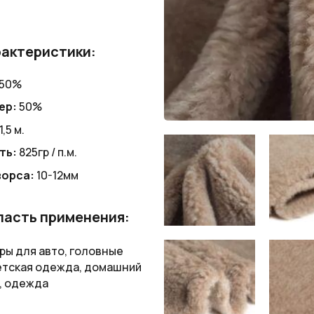
актеристики:
50%
ер:
50%
1,5 м.
ть:
825гр / п.м.
ворса:
10-12мм
асть применения:
ры для авто, головные
етская одежда, домашний
, одежда