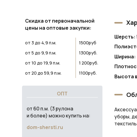
Скидка от первоначальной
Хар
цены на оптовые закупки:
Шерсть:
от 3 до 4,9 п.м.
1500руб
Полиэст
от 5 до 9,9 п.м.
1300руб.
Ширина:
от 10 до 19,9 п.м.
1 200руб.
Плотнос
от 20 до 59,9 п.м.
1100руб.
Высота 
ОПТ
Обл
от 60 п.м. (3 рулона
Аксессуа
и более) можно купить на:
уборы, д
текстиль
dom-shersti.ru