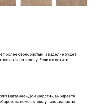
анет более серебристым, а изделие будет
повязках на голову. Если же хотите
сайт магазина «Дом шерсти», выбираете
выбором, на помощь придут специалисты