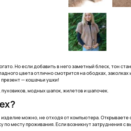
огато. Но если добавить в него заметный блеск, тон ст
дного цвета отлично смотрится на ободках, заколках и 
 презент — кошачьи ушки!
 пуховиков, модных шапок, жилетов и шапочек.
мех?
ь изделие можно, не отходя от компьютера. Открываете 
ку по месту проживания. Если возникнут затруднения с 