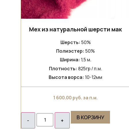
Мех из натуральной шерсти мак
Шерсть:
50%
Полиэстер:
50%
Ширина:
1,5 м.
Плотность:
825гр / п.м.
Высота ворса:
10-12мм
1 600.00
руб. за п.м.
В КОРЗИНУ